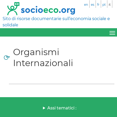
en
es
fr
pt
it
Sito di risorse documentarie sull’economia sociale e
solidale
Organismi
Internazionali
Assi tematici :