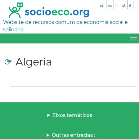
en
es
fr
pt
it
Website de recursos comum da economia social e
solidária
Algeria
Eixos temáticos :
Outras entradas :