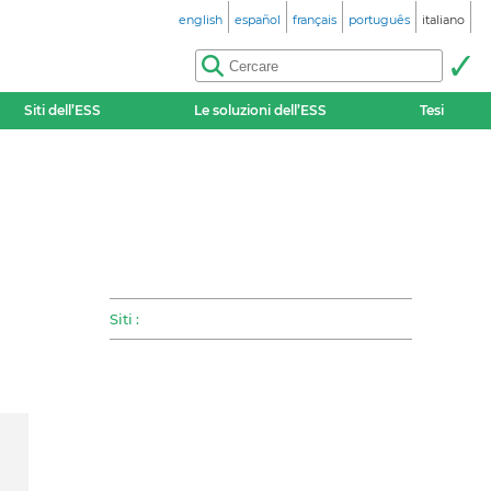
english
español
français
português
italiano
Siti dell’ESS
Le soluzioni dell’ESS
Tesi
Siti :