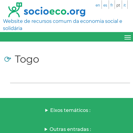
en
es
fr
pt
it
Website de recursos comum da economia social e
solidária
Togo
Eixos temáticos :
Outras entradas :