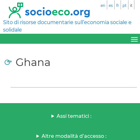
en
es
fr
pt
it
Sito di risorse documentarie sull’economia sociale e
solidale
Ghana
Assi tematici :
Altre modalità d’accesso :