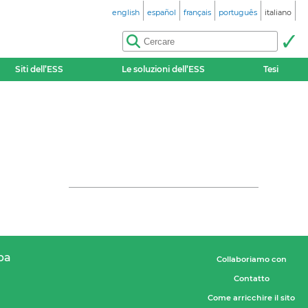
english
español
français
português
italiano
Siti dell’ESS
Le soluzioni dell’ESS
Tesi
pa
Collaboriamo con
Contatto
Come arricchire il sito