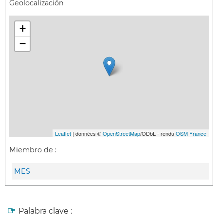
Geolocalización
+
−
Leaflet
| données ©
OpenStreetMap
/ODbL - rendu
OSM France
Miembro de :
MES
Palabra clave :