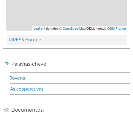
Leaflet
| données ©
OpenStreetMap
/ODbL - rendu
OSM France
RIPESS Europe
Palavras-chave
Jovens
As cooperativas
Documentos: