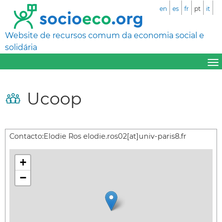
en
es
fr
pt
it
Website de recursos comum da economia social e
solidária
Ucoop
Contacto:
Elodie Ros elodie.ros02[at]univ-paris8.fr
+
−