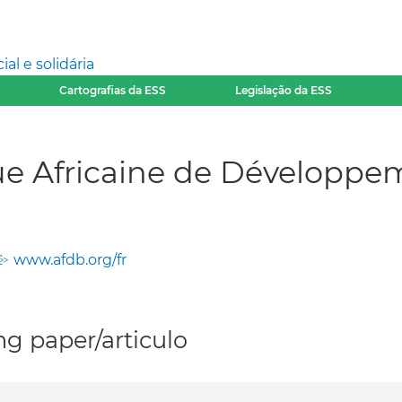
l e solidária
Cartografias da ESS
Legislação da ESS
ue Africaine de Développe
www.afdb.org/fr
g paper/articulo