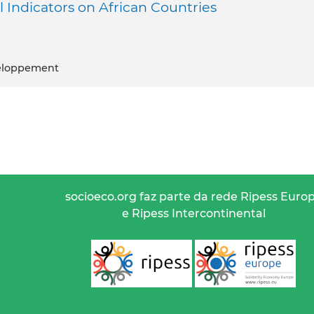
Indicators on African Countries
veloppement
socioeco.org faz parte da rede Ripess Euro
e Ripess Intercontinental