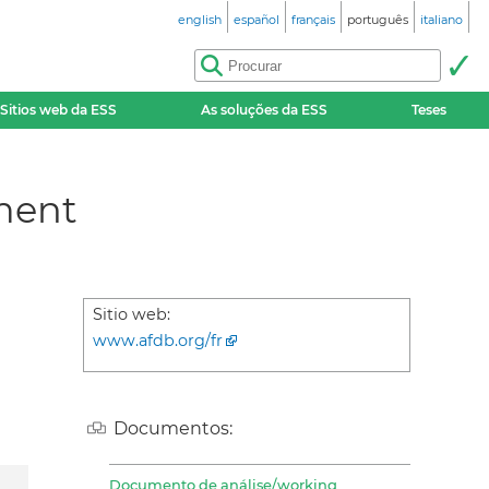
english
español
français
português
italiano
Sitios web da ESS
As soluções da ESS
Teses
ment
Sitio web:
www.afdb.org/fr
Documentos:
Documento de análise/working