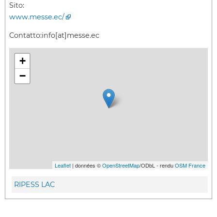
Sito:
www.messe.ec/
Contatto:
info[at]messe.ec
+
−
Leaflet
| données ©
OpenStreetMap
/ODbL - rendu
OSM France
RIPESS LAC