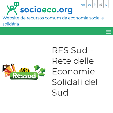
en
es
fr
pt
it
Website de recursos comum da economia social e
solidária
RES Sud -
Rete delle
Economie
Solidali del
Sud