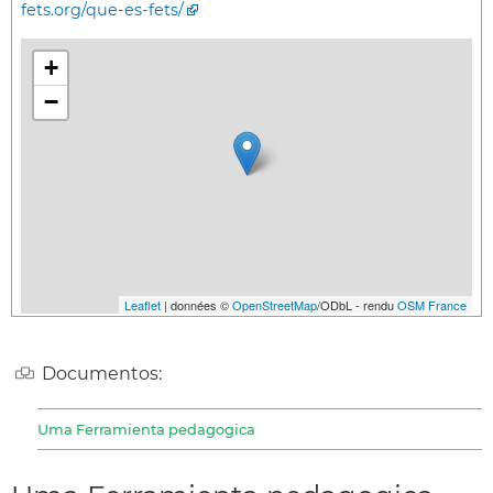
fets.org/que-es-fets/
+
−
Leaflet
| données ©
OpenStreetMap
/ODbL - rendu
OSM France
Documentos:
Uma Ferramienta pedagogica