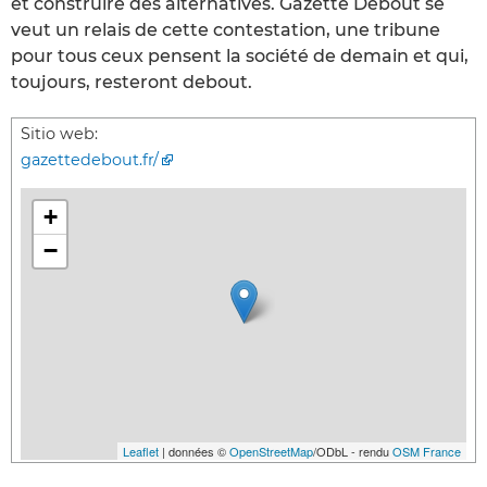
et construire des alternatives. Gazette Debout se
veut un relais de cette contestation, une tribune
pour tous ceux pensent la société de demain et qui,
toujours, resteront debout.
Sitio web:
gazettedebout.fr/
+
−
Leaflet
| données ©
OpenStreetMap
/ODbL - rendu
OSM France