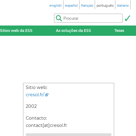
english
español
français
português
italiano
Sitios web da ESS
As soluções da ESS
Teses
Sitio web:
cresol.fr/
2002
Contacto:
contact[at]cresol.fr