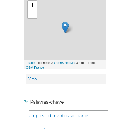
+
−
Leaflet
| données ©
OpenStreetMap
/ODbL - rendu
OSM France
MES
Palavras-chave
empreendimentos solidarios