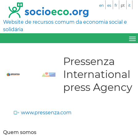
en
es
fr
pt
it
Website de recursos comum da economia social e
solidária
Pressenza
International
press Agency
www.pressenza.com
Quem somos