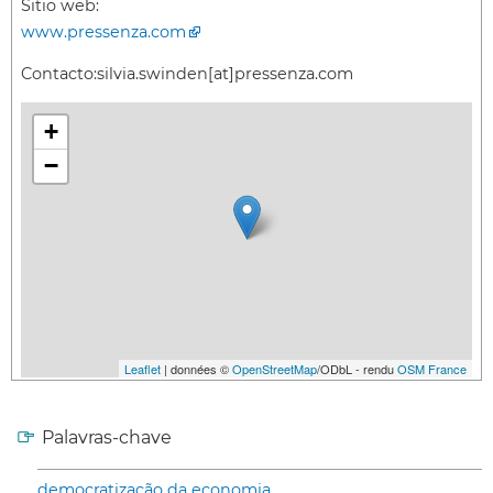
Sitio web:
www.pressenza.com
Contacto:
silvia.swinden[at]pressenza.com
+
−
Leaflet
| données ©
OpenStreetMap
/ODbL - rendu
OSM France
Palavras-chave
democratização da economia