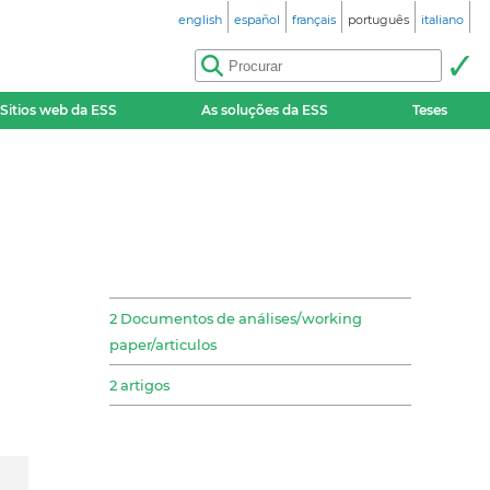
english
español
français
português
italiano
Sitios web da ESS
As soluções da ESS
Teses
2 Documentos de análises/working
paper/articulos
2 artigos