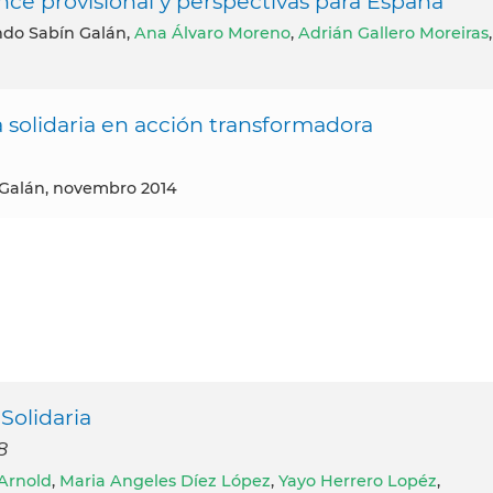
ance provisional y perspectivas para España
ndo Sabín Galán,
Ana Álvaro Moreno
,
Adrián Gallero Moreiras
,
 solidaria en acción transformadora
 Galán, novembro 2014
Solidaria
8
Arnold
,
Maria Angeles Díez López
,
Yayo Herrero Lopéz
,