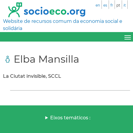
en
es
fr
pt
it
Website de recursos comum da economia social e
solidária
Elba Mansilla
La Ciutat invisible, SCCL
Eixos temáticos :