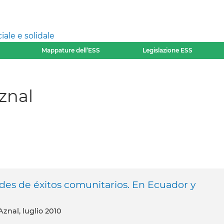
ale e solidale
Mappature dell’ESS
Legislazione ESS
znal
ades de éxitos comunitarios. En Ecuador y
Aznal, luglio 2010