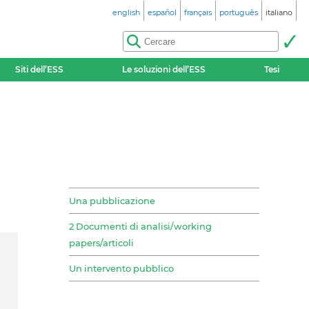
english
español
français
português
italiano
Siti dell’ESS
Le soluzioni dell’ESS
Tesi
Una pubblicazione
2 Documenti di analisi/working
papers/articoli
Un intervento pubblico