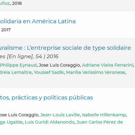
uñoz
, 2018
solidaria en América Latina
 2017
uralisme : L’entreprise sociale de type solidaire
 [En ligne], 54 | 2016
Philippe Eynaud
, Jose Luis Coraggio,
Adriane Vieira Ferrarini
,
reia Lemaître
,
Youssef Sadik
,
Marilia Verissimo Veronese
,
s, prácticas y políticas públicas
Jose Luis Coraggio,
Jean-Louis Laville
,
Isabelle Hillenkamp
,
ega Ugalde
,
Luis Guridi Aldanondo
,
Juan Carlos Pérez de