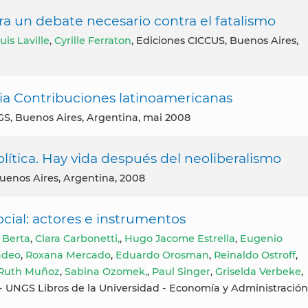
ra un debate necesario contra el fatalismo
is Laville
,
Cyrille Ferraton
, Ediciones CICCUS, Buenos Aires,
ria Contribuciones latinoamericanas
NGS, Buenos Aires, Argentina, mai 2008
olítica. Hay vida después del neoliberalismo
Buenos Aires, Argentina, 2008
cial: actores e instrumentos
 Berta
,
Clara Carbonetti,
,
Hugo Jacome Estrella
,
Eugenio
adeo
,
Roxana Mercado
,
Eduardo Orosman
,
Reinaldo Ostroff
,
Ruth Muñoz
,
Sabina Ozomek,
,
Paul Singer
,
Griselda Verbeke
,
UNGS Libros de la Universidad - Economía y Administración