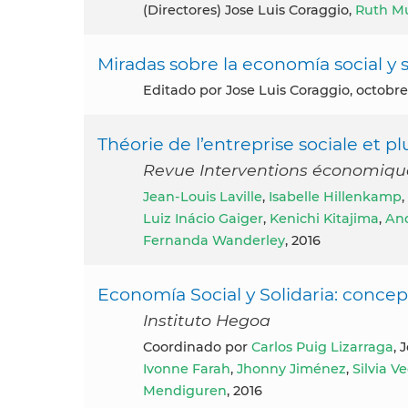
(directores) Jose Luis Coraggio,
Ruth M
Miradas sobre la economía social y 
Editado por Jose Luis Coraggio, octobre
Théorie de l’entreprise sociale et pl
Revue Interventions économiques
Jean-Louis Laville
,
Isabelle Hillenkamp
,
Luiz Inácio Gaiger
,
Kenichi Kitajima
,
And
Fernanda Wanderley
, 2016
Economía Social y Solidaria: concepto
Instituto Hegoa
Coordinado por
Carlos Puig Lizarraga
, 
Ivonne Farah
,
Jhonny Jiménez
,
Silvia V
Mendiguren
, 2016