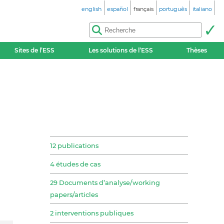
english
español
français
português
italiano
Sites de l’ESS
Les solutions de l’ESS
Thèses
12 publications
4 études de cas
29 Documents d’analyse/working
papers/articles
2 interventions publiques