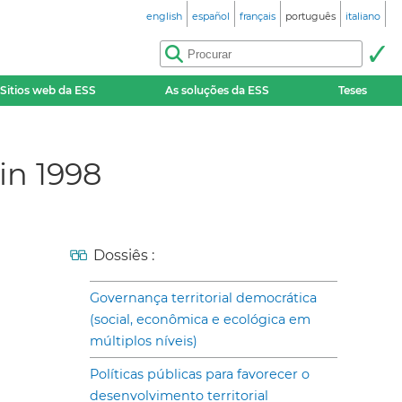
english
español
français
português
italiano
Sitios web da ESS
As soluções da ESS
Teses
in 1998
Dossiês :
Governança territorial democrática
(social, econômica e ecológica em
múltiplos níveis)
Políticas públicas para favorecer o
desenvolvimento territorial