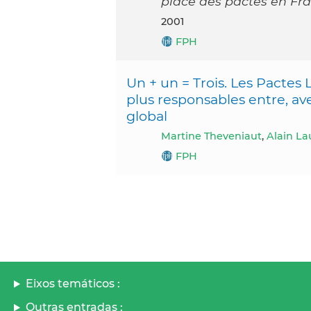
place des pactes en Fra
2001
FPH
Un + un = Trois. Les Pactes
plus responsables entre, ave
global
Martine Theveniaut
,
Alain La
FPH
Eixos temáticos :
Outras entradas :