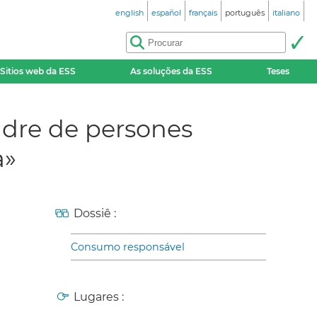
english
español
français
português
italiano
Sitios web da ESS
As soluções da ESS
Teses
ndre de persones
a»
Dossiê :
Consumo responsável
Lugares :