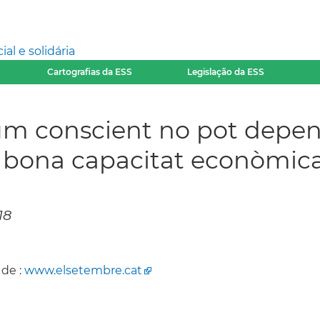
l e solidária
Cartografias da ESS
Legislação da ESS
sum conscient no pot depe
 bona capacitat econòmic
18
 de :
www.elsetembre.cat