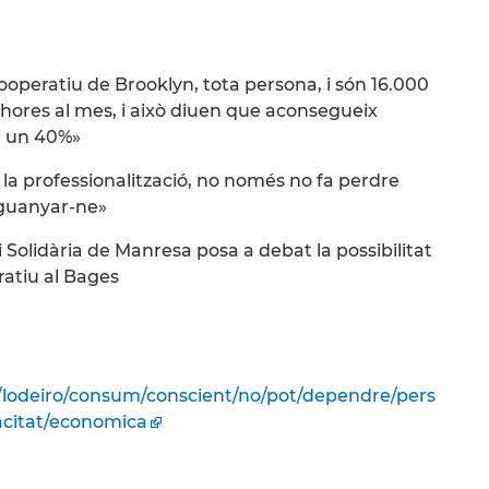
operatiu de Brooklyn, tota persona, i són 16.000
5 hores al mes, i això diuen que aconsegueix
 i un 40%»
la professionalització, no només no fa perdre
 guanyar-ne»
 Solidària de Manresa posa a debat la possibilitat
atiu al Bages
i/lodeiro/consum/conscient/no/pot/dependre/pers
citat/economica