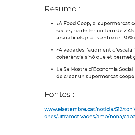
Resumo :
«A Food Coop, el supermercat co
sòcies, ha de fer un torn de 2,4
abaratir els preus entre un 30%
«A vegades l’augment d’escala i 
coherència sinó que et permet
La 3a Mostra d’Economia Social i
de crear un supermercat cooper
Fontes :
www.elsetembre.cat/noticia/512/ton
ones/ultramotivades/amb/bona/capa