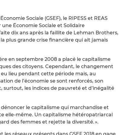
’Économie Sociale (GSEF), le RIPESS et REAS
r une Économie Sociale et Solidaire
aite dix ans après la faillite de Lehman Brothers,
la plus grande crise financière qui ait jamais
ère en septembre 2008 a placé le capitalisme
itiques des citoyens. Cependant, le changement
 eu lieu pendant cette période mais, au
isation de l’économie se sont renforcés, son
, surtout, les indices de pauvreté et d’inégalité
« dénoncer le capitalisme qui marchandise et
ète elle-même. Un capitalisme hétéropatriarcal
ard des femmes et rejette la diversité. ».
ns et les réseaux présents dans GSEF 2018 en gage