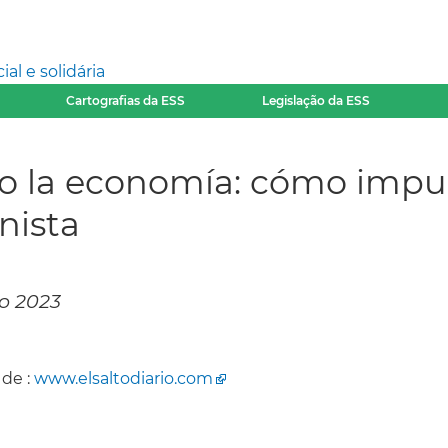
l e solidária
Cartografias da ESS
Legislação da ESS
o la economía: cómo imp
nista
io 2023
 de :
www.elsaltodiario.com