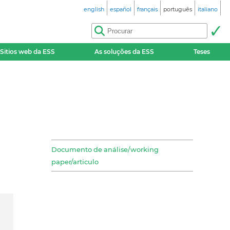
english
español
français
português
italiano
Sitios web da ESS
As soluções da ESS
Teses
Documento de análise/working
paper/articulo