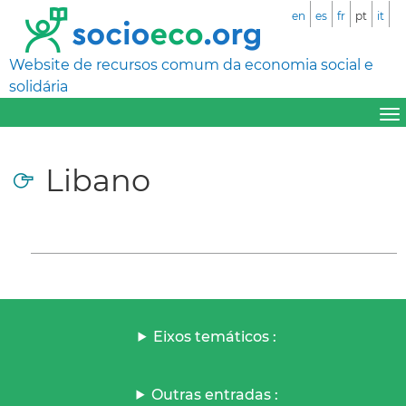
en
es
fr
pt
it
Website de recursos comum da economia social e
solidária
Libano
Eixos temáticos :
Outras entradas :