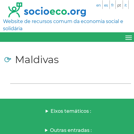
en
es
fr
pt
it
Website de recursos comum da economia social e
solidária
Maldivas
Eixos temáticos :
Outras entradas :