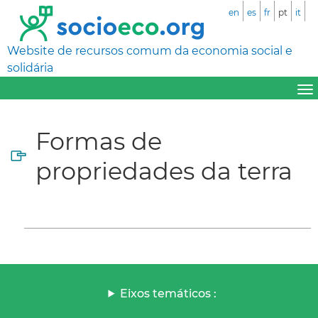
en
es
fr
pt
it
Website de recursos comum da economia social e
solidária
Formas de
propriedades da terra
Eixos temáticos :