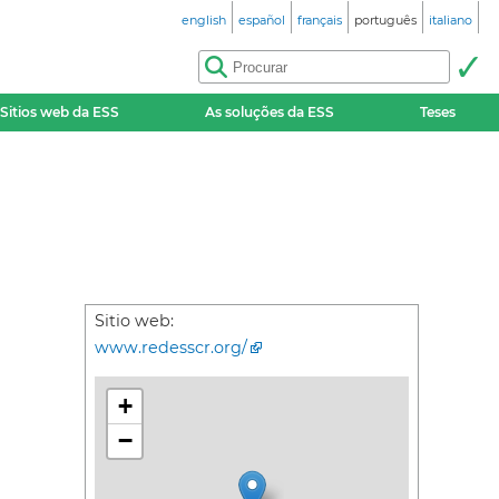
english
español
français
português
italiano
Sitios web da ESS
As soluções da ESS
Teses
Sitio web:
www.redesscr.org/
+
−