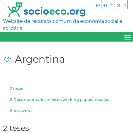
en
es
fr
pt
it
Website de recursos comum da economia social e
solidária
Argentina
2 teses
8 Documentos de análises/working paper/articulos
Sitios web :
2 teses