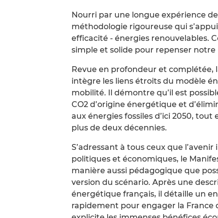
Nourri par une longue expérience de 
méthodologie rigoureuse qui s’appuie 
efficacité - énergies renouvelables. C
simple et solide pour repenser notre
Revue en profondeur et complétée, l
intègre les liens étroits du modèle é
mobilité. Il démontre qu’il est possib
CO2 d’origine énergétique et d’éli
aux énergies fossiles d’ici 2050, tou
plus de deux décennies.
S’adressant à tous ceux que l’avenir 
politiques et économiques, le Manif
manière aussi pédagogique que possib
version du scénario. Après une descr
énergétique français, il détaille un
rapidement pour engager la France da
explicite les immenses bénéfices éc