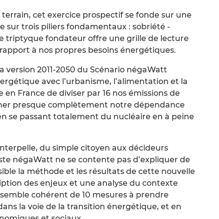
terrain, cet exercice prospectif se fonde sur une
sur trois piliers fondamentaux : sobriété -
e triptyque fondateur offre une grille de lecture
 rapport à nos propres besoins énergétiques.
a version 2011-2050 du Scénario négaWatt
nergétique avec l’urbanisme, l’alimentation et la
le en France de diviser par 16 nos émissions de
miner presque complètement notre dépendance
t en se passant totalement du nucléaire en à peine
interpelle, du simple citoyen aux décideurs
este négaWatt ne se contente pas d’expliquer de
le la méthode et les résultats de cette nouvelle
iption des enjeux et une analyse du contexte
 ensemble cohérent de 10 mesures à prendre
ns la voie de la transition énergétique, et en
onomiques et sociaux.