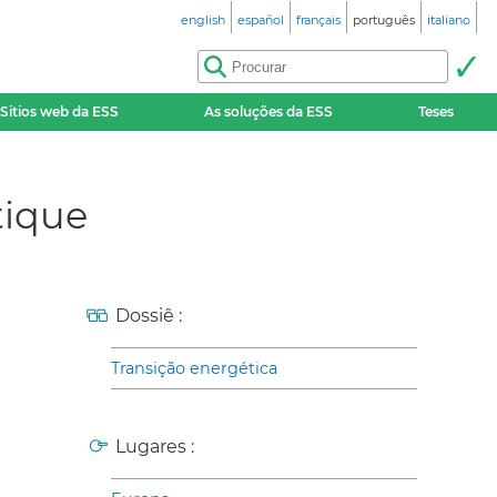
english
español
français
português
italiano
Sitios web da ESS
As soluções da ESS
Teses
tique
Dossiê :
Transição energética
Lugares :